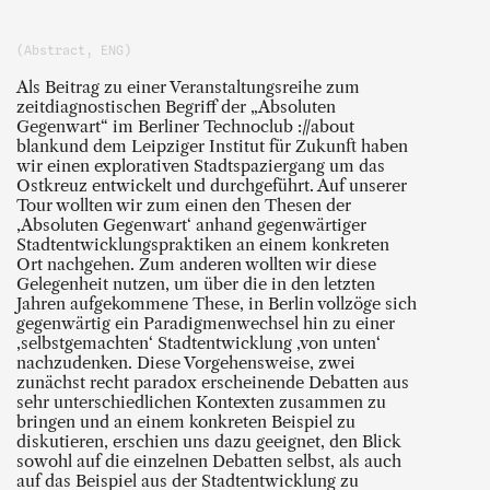
(Abstract, ENG)
Als Beitrag zu einer Veranstaltungsreihe zum
zeitdiagnostischen Begriff der „Absoluten
Gegenwart“ im Berliner Technoclub ://about
blankund dem Leipziger Institut für Zukunft haben
wir einen explorativen Stadtspaziergang um das
Ostkreuz entwickelt und durchgeführt. Auf un­serer
Tour wollten wir zum einen den Thesen der
‚Absoluten Gegenwart‘ anhand gegenwärtiger
Stadtentwicklungspraktiken an einem konkreten
Ort nachgehen. Zum anderen wollten wir diese
Gelegenheit nutzen, um über die in den letzten
Jahren aufgekommene These, in Berlin vollzöge sich
gegenwärtig ein Paradigmenwechsel hin zu einer
‚selbstgemachten‘ Stadtentwicklung ‚von unten‘
nachzudenken. Diese Vorgehensweise, zwei
zunächst recht paradox erscheinende Debatten aus
sehr unterschied­lichen Kontexten zusammen zu
bringen und an einem konkreten Beispiel zu
diskutieren, erschien uns dazu geeignet, den Blick
sowohl auf die ein­zelnen Debatten selbst, als auch
auf das Beispiel aus der Stadtentwicklung zu