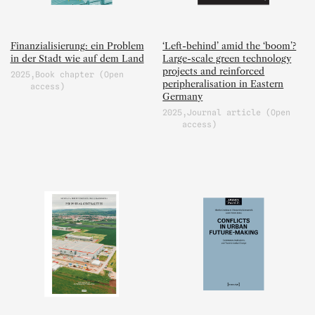
Finanzialisierung: ein Problem
‘Left-behind’ amid the ‘boom’?
in der Stadt wie auf dem Land
Large-scale green technology
projects and reinforced
2025
,Book chapter (Open
peripheralisation in Eastern
access)
Germany
2025
,Journal article (Open
access)