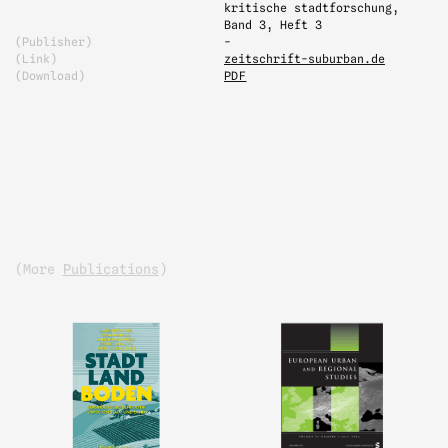
kritische stadtforschung,
Band 3, Heft 3
(Publisher)
-
(Link)
zeitschrift-suburban.de
(Download)
PDF
(more
Publications
)