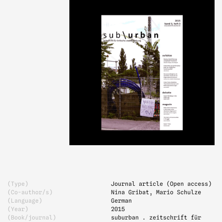
(Type)
Journal article (Open access)
(Co-author/s)
Nina Gribat, Mario Schulze
(Language)
German
(Year)
2015
(Book/journal)
suburban . zeitschrift für